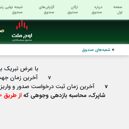
صفحه
درباره
ارکان
گزارش‌های
نتیجه نهایی رتب
اول
صندوق
صندوق
صندوق
صندوق
صن
شعبه‌های صندوق
با عرض تبریک به 
v
آخرین زمان جهت ثبت درخو
v
آخرین زمان ثبت درخواست صدور و واریز وجه، ساعت 18 روز دوشنبه 28 
شاپرک، محاسبه بازدهی وجوهی که
از طریق «