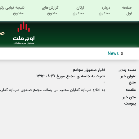
صفحه
درباره
ارکان
گزارش‌های
نتیجه نهایی رتب
اول
صندوق
صندوق
صندوق
صندوق
صن
News
دسته بندی
اخبار صندوق, مجامع
عنوان خبر
دعوت به جلسه ی مجمع مورخ 27-08-1394
منبع
-
مقدمه
به اطلاع سرمایه گذاران محترم می رساند، مجمع صندوق سرمایه گذاری ملت ایران زمین روز چهارشنبه مورخ 7
متن خبر
پیوست