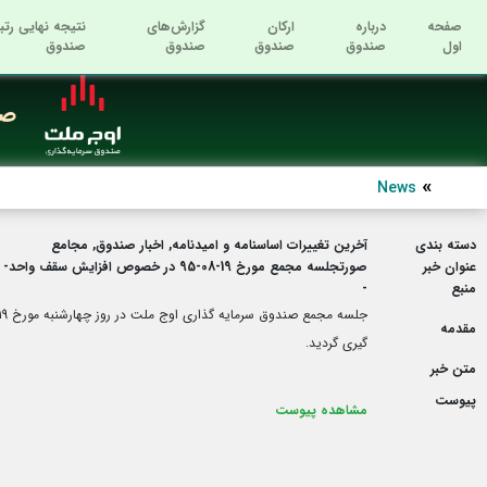
صفحه
درباره
ارکان
گزارش‌های
نتیجه نهایی رتب
اول
صندوق
صندوق
صندوق
صندوق
صن
News
دسته بندی
آخرین تغییرات اساسنامه و امیدنامه, اخبار صندوق, مجامع
عنوان خبر
صورتجلسه مجمع مورخ 19-08-95 در خصوص افزایش سقف واحد- تعیین حق الزحمه حسابرس- اصلاح حد نصاب سرمایه گذاری در سپرده و گواهی سپرده بانکی
منبع
-
مقدمه
گیری گردید.
متن خبر
پیوست
مشاهده پیوست