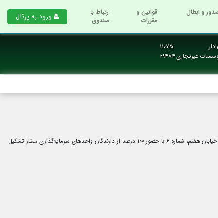
دور و ابطال
قوانین و
ارتباط با
ورود به پرتال
مقررات
صندوق
دار
۱۱۰۷۵
وسسات غیرتجاری
۲۹۴۸۴
جلسه مجمع صندوق سرمایه گذاری اوج ملت در روز شنبه مورخ 07-11-1396، راس ساعت 18 در محل شركت تامين‌ سرمايه بانك ملت واقع در خيابان خالد اسلامبولي، خيابان هفتم، شماره 6 با حضور 100 درصد از دارندگان واحدهاي سرمايه‌گذاري ممتاز تشکیل