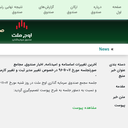
صفحه
درباره
ارکان
گزارش‌های
نتیجه نهایی رتب
اول
صندوق
صندوق
صندوق
صندوق
صن
News
دسته بندی
آخرین تغییرات اساسنامه و امیدنامه, اخبار صندوق, مجامع
عنوان خبر
صورتجلسه مورخ 07-11-96 در خصوص تغییر مدیر ثبت و تغییر کارمزد مدیر (تغییرات امیدنامه)
منبع
-
مقدمه
و نسبت به دستور جلسه به شرح پیوست تصميم‌گيري گرديد:
متن خبر
پیوست
مشاهده پیوست