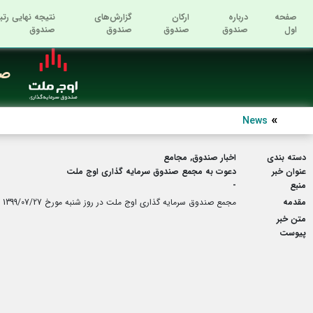
صفحه
درباره
ارکان
گزارش‌های
نتیجه نهایی رتب
اول
صندوق
صندوق
صندوق
صندوق
صن
News
دسته بندی
اخبار صندوق, مجامع
عنوان خبر
دعوت به مجمع صندوق سرمایه گذاری اوج ملت
منبع
-
مقدمه
مجمع صندوق سرمایه گذاری اوج ملت در روز شنبه مورخ 1399/07/27 در محل شرکت تامین سرمایه بانک ملت در خصوص تصویب صورت های مالی صندوق، انتخاب روزنامه و تعیین حسابرس برگزار می گردد.
متن خبر
پیوست