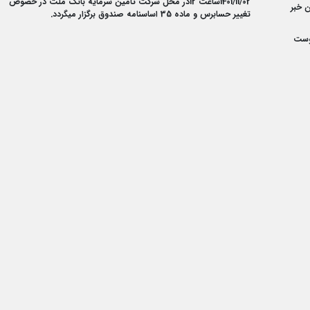
1401/11/02ساعت 12در محل شرکت تامین سرمایه بانک ملت در خصوص
 خبر
تغییر حسابرس و ماده 35 اساسنامه صندوق برگزار میگردد.
وست