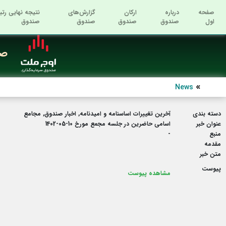
صفحه
درباره
ارکان
گزارش‌های
نتیجه نهایی رتب
اول
صندوق
صندوق
صندوق
صندوق
صن
News
دسته بندی
آخرین تغییرات اساسنامه و امیدنامه, اخبار صندوق, مجامع
عنوان خبر
اسامی حاضرین در جلسه مجمع مورخ 10-05-1402
منبع
-
مقدمه
متن خبر
پیوست
مشاهده پیوست